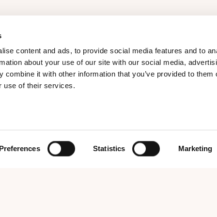
s
ise content and ads, to provide social media features and to an
rmation about your use of our site with our social media, advertis
 combine it with other information that you’ve provided to them o
f. Dr. İsmail
Medizinische
Chirurgische Maßnah
 use of their services.
çüker
Verfahren
Bruststraffung
er uns
Mittelgesichtsfüller
Gynäkomastie
ogallerie
Nasolabialfüller
Kinnimplantat
tenschutzrichtlinie
Casmara Hautpflege
Brustvergrößerung
sundheitstourismus-
Mesotherapie
Oberschenkelstraffung
Preferences
Statistics
Marketing
rechtigungszertifikat
Nasenfüller
Chirurgie des abstehen
isebüro-
Unter-Augen-Lichtfüller
Ohrs
triebserlaubnis
Lippenfüller
Nasenkorrektur
Kinnfüller
Fettabsaugung