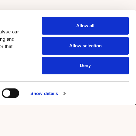
Allow all
alyse our
ing and
Allow selection
r that
men
Newsletter
Bleiben Sie über Neuigkeiten informiert.
Deny
Show details
den