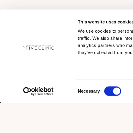
This website uses cookie
We use cookies to personal
traffic. We also share info
analytics partners who may
Pro
they’ve collected from your
Kü
Als Prive Clinic bieten wir Ihnen in unserer
Üb
Klinik in der Bağdat-Straße Dienstleistungen
Fot
im Bereich der Plastischen Chirurgie und
Da
Dermatologie an.
Consent
Ge
Necessary
Be
Selection
Re
Be