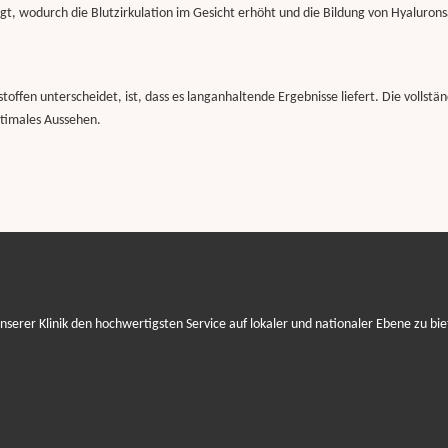
egt, wodurch die Blutzirkulation im Gesicht erhöht und die Bildung von Hyaluron
lstoffen unterscheidet, ist, dass es langanhaltende Ergebnisse liefert. Die vollst
ptimales Aussehen.
 unserer Klinik den hochwertigsten Service auf lokaler und nationaler Ebene zu bi